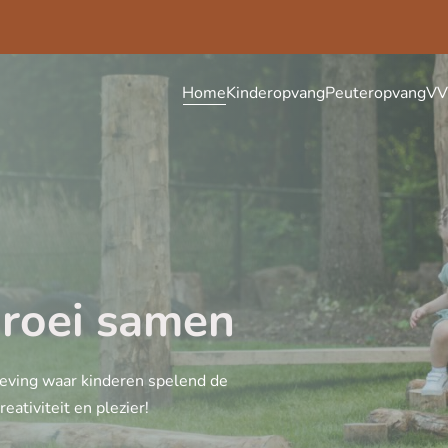
Home
Kinderopvang
Peuteropvang
VV
groei samen
geving waar kinderen spelend de
ativiteit en plezier!