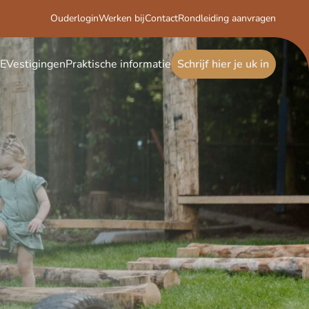
Ouderlogin
Werken bij
Contact
Rondleiding aanvragen
E
Vestigingen
Praktische informatie
Schrijf hier je uk in