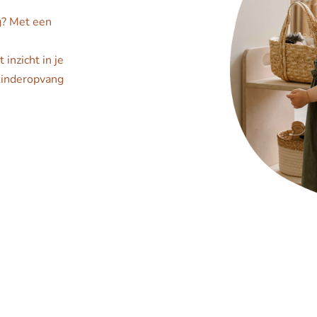
g? Met een
 inzicht in je
kinderopvang