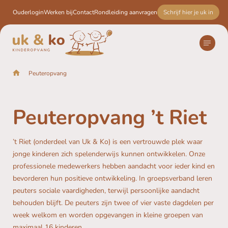
Ouderlogin
Werken bij
Contact
Rondleiding aanvragen
Schrijf hier je uk in
Peuteropvang
Home
Kinderopvang
Peuteropvang
Peuteropvang ’t Riet
VVE
Vestigingen
’t Riet (onderdeel van Uk & Ko) is een vertrouwde plek waar
Praktische informatie
jonge kinderen zich spelenderwijs kunnen ontwikkelen. Onze
professionele medewerkers hebben aandacht voor ieder kind en
Schrijf hier je uk in
bevorderen hun positieve ontwikkeling. In groepsverband leren
peuters sociale vaardigheden, terwijl persoonlijke aandacht
behouden blijft. De peuters zijn twee of vier vaste dagdelen per
week welkom en worden opgevangen in kleine groepen van
maximaal 16 kinderen.