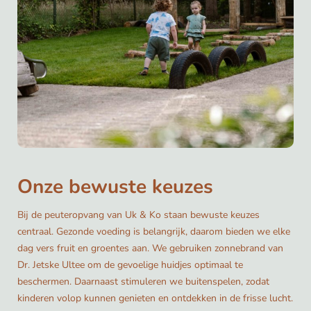
Onze bewuste keuzes
Bij de peuteropvang van Uk & Ko staan bewuste keuzes
centraal. Gezonde voeding is belangrijk, daarom bieden we elke
dag vers fruit en groentes aan. We gebruiken zonnebrand van
Dr. Jetske Ultee om de gevoelige huidjes optimaal te
beschermen. Daarnaast stimuleren we buitenspelen, zodat
kinderen volop kunnen genieten en ontdekken in de frisse lucht.